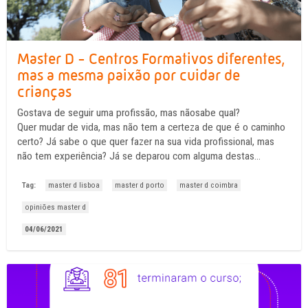
Master D - Centros Formativos diferentes,
mas a mesma paixão por cuidar de
crianças
Gostava de seguir uma profissão, mas nãosabe qual?
Quer mudar de vida, mas não tem a certeza de que é o caminho
certo? Já sabe o que quer fazer na sua vida profissional, mas
não tem experiência? Já se deparou com alguma destas
situações? A Master D pode ajudar. Conheça a opinião de 3
formandas.
Tag:
master d lisboa
master d porto
master d coimbra
opiniões master d
04/06/2021