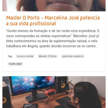
Master D Porto - Marcelina José potencia
a sua vida profissional
"Gostei imenso da formação e de ter vivido esta experiência. O
curso correspondeu às minhas expectativas." Marcelina José já
tinha conhecimentos na área da suplementação natural, e nela
trabalhava em Angola, quando decidiu inscrever-se no centro
formativo da Master D no ...
Tag:
cursos online
Master D Porto
opiniões master d
15/01/2021