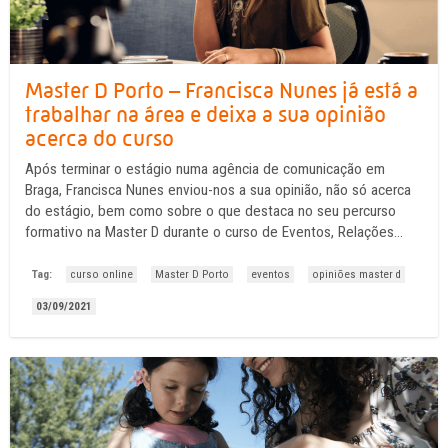
Master D Porto – Francisca Nunes já está a
trabalhar na área e deixa a sua opinião
acerca do curso
Após terminar o estágio numa agência de comunicação em
Braga, Francisca Nunes enviou-nos a sua opinião, não só acerca
do estágio, bem como sobre o que destaca no seu percurso
formativo na Master D durante o curso de Eventos, Relações
Públicas e Marketing.
Tag:
curso online
Master D Porto
eventos
opiniões master d
03/09/2021