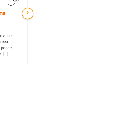
›
uma
Master D – Novo centro formativo
de Barcelona
02/09/2021
r vezes,
Devido à crescente procura, a Master D abre
 isso,
mais um centro formativo na cidade de
e podem
Barcelona. [...]
ajudá-lo a sentir-se mais confiante. [...]