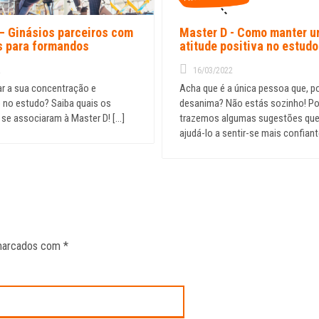
– Ginásios parceiros com
Master D - Como manter 
s para formandos
atitude positiva no estudo
2
16/03/2022
r a sua concentração e
Acha que é a única pessoa que, po
no estudo? Saiba quais os
desanima? Não estás sozinho! Por
ginásios que se associaram à Master D! [...]
trazemos algumas sugestões qu
s marcados com
*