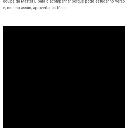
equipa da Master D para o acompanhar porque pode estudar no verão
e, mesmo assim, aproveitar as férias.