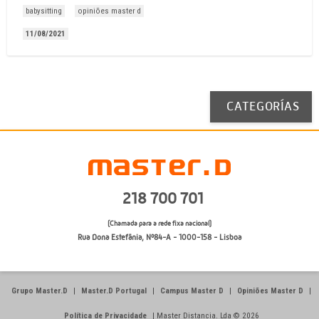
babysitting
opiniões master d
11/08/2021
CATEGORÍAS
218 700 701
(Chamada para a rede fixa nacional)
Rua Dona Estefânia, Nº84-A - 1000-158 - Lisboa
Grupo Master.D
|
Master.D Portugal
|
Campus Master D
|
Opiniões Master D
|
Política de Privacidade
|
Master Distancia. Lda © 2026