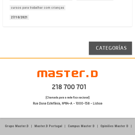
cursos para trabalhar com crianças
27/10/2021
CATEGORÍAS
218 700 701
(Chamada para a rede fixa nacional)
Rua Dona Estefânia, Nº84-A - 1000-158 - Lisboa
Grupo Master.D
|
Master.D Portugal
|
Campus Master D
|
Opiniões Master D
|