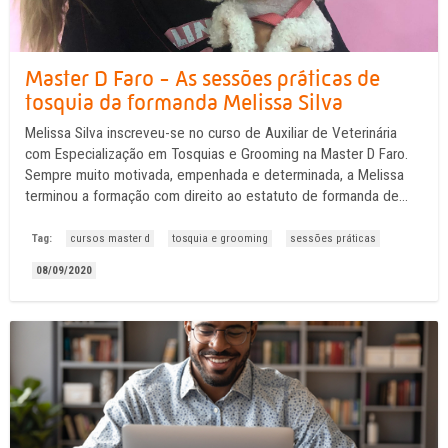
Master D Faro - As sessões práticas de
tosquia da formanda Melissa Silva
Melissa Silva inscreveu-se no curso de Auxiliar de Veterinária
com Especialização em Tosquias e Grooming na Master D Faro.
Sempre muito motivada, empenhada e determinada, a Melissa
terminou a formação com direito ao estatuto de formanda de
excelência: o P8.10. E foi muito merecido! Próximo passo? Rumo
às sessões práticas de tosquia. ...
Tag:
cursos master d
tosquia e grooming
sessões práticas
08/09/2020