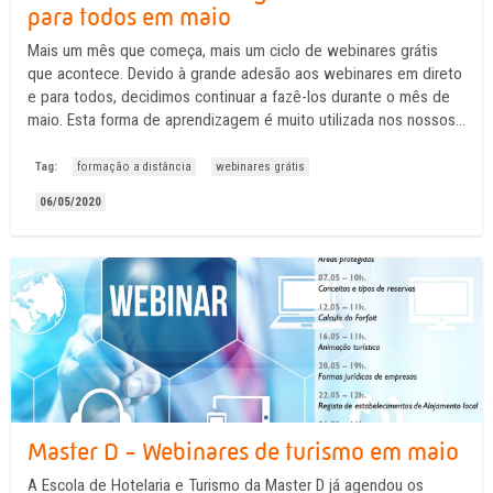
para todos em maio
Mais um mês que começa, mais um ciclo de webinares grátis
que acontece. Devido à grande adesão aos webinares em direto
e para todos, decidimos continuar a fazê-los durante o mês de
maio. Esta forma de aprendizagem é muito utilizada nos nossos
cursos e o sucesso é muito. Porque? Porque quem assiste pode
fazê-lo onde quiser desde que tenha ...
Tag:
formação a distância
webinares grátis
06/05/2020
Master D - Webinares de turismo em maio
A Escola de Hotelaria e Turismo da Master D já agendou os