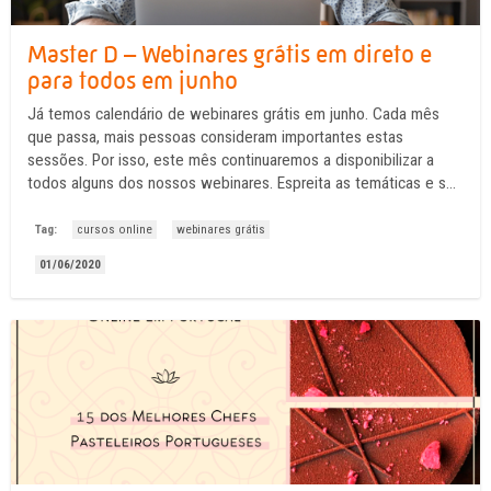
Master D – Webinares grátis em direto e
para todos em junho
Já temos calendário de webinares grátis em junho. Cada mês
que passa, mais pessoas consideram importantes estas
sessões. Por isso, este mês continuaremos a disponibilizar a
todos alguns dos nossos webinares. Espreita as temáticas e se,
tiver de sair de casa, leve-nos consigo. Só precisa de
acrescentar à lista de material necessário, os ...
Tag:
cursos online
webinares grátis
01/06/2020