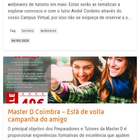
webinares de turismo em maio. Estas serão as temáticas a
explorar convosco e com o tutor André Cordeiro através do
vosso Campus Virtual, por isso não se esqueça de reservar a sua
vaga. Estas sessões são destinadas a formandos Master D mas
muitas sessões, e até de outras ...
Tag:
turismo
webinares
04/05/2020
Master D Coimbra - Está de volta
campanha do amigo
O principal objetivo dos Preparadores e Tutores da Master D é
proporcionar experiências formativas de excelência que ajudem