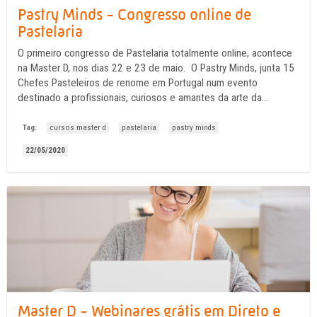
Pastry Minds - Congresso online de
Pastelaria
O primeiro congresso de Pastelaria totalmente online, acontece
na Master D, nos dias 22 e 23 de maio. O Pastry Minds, junta 15
Chefes Pasteleiros de renome em Portugal num evento
destinado a profissionais, curiosos e amantes da arte da
Pastelaria. Este ciclo de conferências é gratuito e acontece no
Youtube da Master D onde todos os ...
Tag:
cursos master d
pastelaria
pastry minds
22/05/2020
Master D - Webinares grátis em Direto e