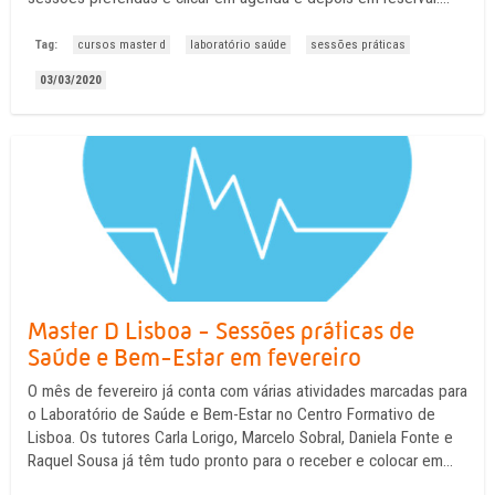
Veem, é tão simples quanto isto e depois é só estar presente à
hora marcada no Laboratório ...
Tag:
cursos master d
laboratório saúde
sessões práticas
03/03/2020
Master D Lisboa - Sessões práticas de
Saúde e Bem-Estar em fevereiro
O mês de fevereiro já conta com várias atividades marcadas para
o Laboratório de Saúde e Bem-Estar no Centro Formativo de
Lisboa. Os tutores Carla Lorigo, Marcelo Sobral, Daniela Fonte e
Raquel Sousa já têm tudo pronto para o receber e colocar em
prática o conhecimento teórico. Agora só falta anotar as suas