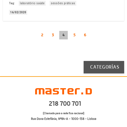
sessões práticas de Saúde ...
Tag:
laboratório saúde
sessões práticas
16/02/2020
2
3
4
5
6
CATEGORÍAS
218 700 701
(Chamada para a rede fixa nacional)
Rua Dona Estefânia, Nº84-A - 1000-158 - Lisboa