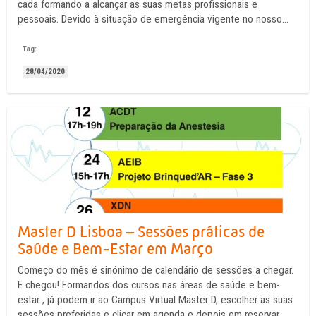
cada formando a alcançar as suas metas profissionais e
pessoais. Devido à situação de emergência vigente no nosso
país, para além de acompanharmos os nossos formandos,
queremos também poder chegar aos seus amigos e ...
Tag:
28/04/2020
Master D Lisboa – Sessões práticas de
Saúde e Bem-Estar em Março
Começo do mês é sinónimo de calendário de sessões a chegar.
E chegou! Formandos dos cursos nas áreas de saúde e bem-
estar , já podem ir ao Campus Virtual Master D, escolher as suas
sessões preferidas e clicar em agenda e depois em reservar.