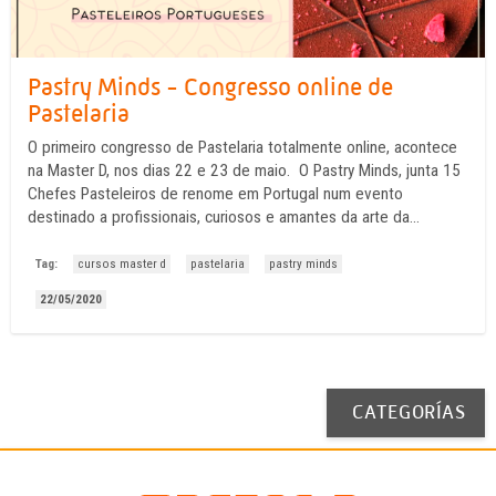
Pastry Minds - Congresso online de
Pastelaria
O primeiro congresso de Pastelaria totalmente online, acontece
na Master D, nos dias 22 e 23 de maio. O Pastry Minds, junta 15
Chefes Pasteleiros de renome em Portugal num evento
destinado a profissionais, curiosos e amantes da arte da
Pastelaria. Este ciclo de conferências é gratuito e acontece no
Youtube da Master D onde todos os ...
Tag:
cursos master d
pastelaria
pastry minds
22/05/2020
CATEGORÍAS