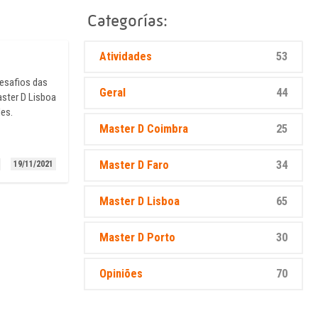
Categorías:
Atividades
53
desafios das
Geral
44
aster D Lisboa
des.
Master D Coimbra
25
Master D Faro
34
19/11/2021
Master D Lisboa
65
Master D Porto
30
Opiniões
70