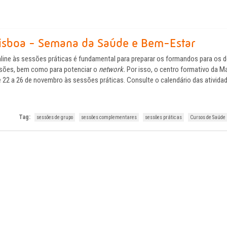
isboa - Semana da Saúde e Bem-Estar
nline às sessões práticas é fundamental para preparar os formandos para os 
ssões, bem como para potenciar o
network.
Por isso, o centro formativo da M
 22 a 26 de novembro às sessões práticas. Consulte o calendário das ativida
Tag:
sessões de grupo
sessões complementares
sessões práticas
Cursos de Saúde