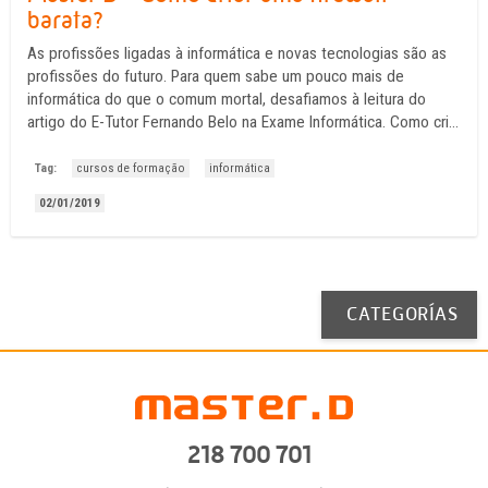
barata?
As profissões ligadas à informática e novas tecnologias são as
profissões do futuro. Para quem sabe um pouco mais de
informática do que o comum mortal, desafiamos à leitura do
artigo do E-Tutor Fernando Belo na Exame Informática. Como criar
uma firewall eficaz e barata para colocar a proteger uma rede?
Em Linux? Mas ...
Tag:
cursos de formação
informática
02/01/2019
CATEGORÍAS
218 700 701