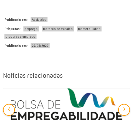
Publicado em:
Atividades
Etiquetas:
emprego
mercado de trabalho
master d lisboa
procura de emprego
Publicado em:
27/05/2022
Notícias relacionadas
‹
›