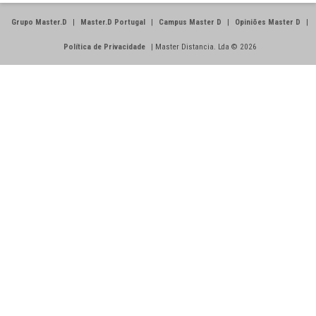
Grupo Master.D
|
Master.D Portugal
|
Campus Master D
|
Opiniões Master D
|
Política de Privacidade
|
Master Distancia. Lda © 2026