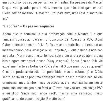
em concurso, ou sequer pensarmos em entrar. Há pessoas da Master
D que vou guardar para a vida, mesmo que não consigam entrar.”
Glória admite mesmo: “A Master D foi para mim, uma casa durante um
ano”
“E agora?” – Os passos seguintes
Agora que já terminou a sua preparação com a Master D e que
também conseguiu passar no Concurso de Acesso à PSP, Glória
Gaiteiro sente-se muito feliz. Após um ano a trabalhar e a estudar ao
mesmo tempo para alcançar o seu objetivo, Glória parece ainda não
acreditar: “Foi mesmo muito tempo. Estive um ano a prepara-me para
isto e agora que entrei, penso “okay…e agora?” Agora, fica-se feliz. Já
experimentaste as botas da PSP, estás lá! O que mais podes querer?”
O corpo pode ainda não ter percebido, mas a cabeça já e Glória
sente-se invadida por uma sensação muito boa: o orgulho não só em
si mesma, mas também nas pessoas que a acompanharam neste
processo, nos amigos e na família: “Dizem que vão ter uma amiga PSP
e eu digo “ainda não, ainda não!”, mas é uma sensação muito
gratificante, de concretização. É muito bom”