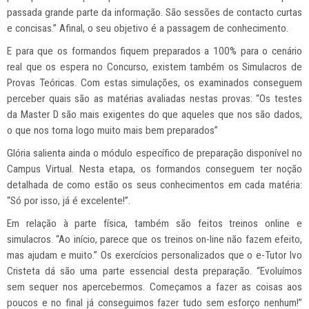
passada grande parte da informação. São sessões de contacto curtas
e concisas.” Afinal, o seu objetivo é a passagem de conhecimento.
E para que os formandos fiquem preparados a 100% para o cenário
real que os espera no Concurso, existem também os Simulacros de
Provas Teóricas. Com estas simulações, os examinados conseguem
perceber quais são as matérias avaliadas nestas provas: “Os testes
da Master D são mais exigentes do que aqueles que nos são dados,
o que nos torna logo muito mais bem preparados”
Glória salienta ainda o módulo específico de preparação disponível no
Campus Virtual. Nesta etapa, os formandos conseguem ter noção
detalhada de como estão os seus conhecimentos em cada matéria:
“Só por isso, já é excelente!”.
Em relação à parte física, também são feitos treinos online e
simulacros. “Ao início, parece que os treinos on-line não fazem efeito,
mas ajudam e muito.” Os exercícios personalizados que o e-Tutor Ivo
Cristeta dá são uma parte essencial desta preparação. “Evoluímos
sem sequer nos apercebermos. Começamos a fazer as coisas aos
poucos e no final já conseguimos fazer tudo sem esforço nenhum!”