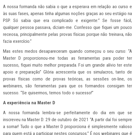
A nossa formanda não sabia o que a esperava em relação ao curso e
às suas fases, apenas tinha algumas noções graças ao seu estágio na
PSP. Só sabia que era complicado e exigente:” Se fosse fácil,
qualquer pessoa passava, diziam-me. Confesso que fiquei um pouco
receosa, principalmente pelas provas físicas porque não treinava, não
fazia exercício.”
Mas estes medos desapareceram quando começou o seu curso: “A
Master D proporcionou-me todas as ferramentas para poder ter
sucesso, fiquei muito melhor preparada. Foi um grande alívio ter este
apoio e preparação” Glória acrescenta que os simulacros, tanto de
provas físicas como de provas teóricas, as sessões on-line, os
webinares, são ferramentas para que os formandos consigam ter
sucesso. “Se quisermos, temos todo o sucesso!”
A experiência na Master D
A nossa formanda lembra-se perfeitamente do dia em que se
inscreveu na Master D: 29 de outubro de 2021 “A partir daí foi sempre
a somar! Tudo o que a Master D proporciona é simplesmente valioso
para quem está a participar nestes concursos.” É nos webinares que é