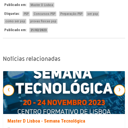
Publicado em:
Master D Lisboa
Etiquetas:
PSP
Concursos PSP
Preparação PSP
ser psp
como ser psp
provas físicas psp
Publicado em:
21/02/2023
Notícias relacionadas
‹
›
Master D Lisboa - Semana Tecnológica