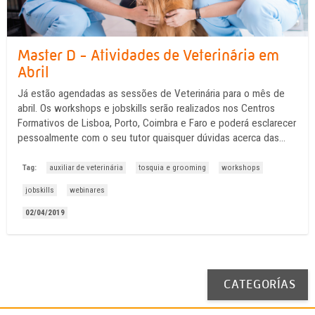
Master D - Atividades de Veterinária em
Abril
Já estão agendadas as sessões de Veterinária para o mês de
abril. Os workshops e jobskills serão realizados nos Centros
Formativos de Lisboa, Porto, Coimbra e Faro e poderá esclarecer
pessoalmente com o seu tutor quaisquer dúvidas acerca das
temáticas que se encontra a estudar. Os webinares são online e
se não conseguir assistir em ...
Tag:
auxiliar de veterinária
tosquia e grooming
workshops
jobskills
webinares
02/04/2019
CATEGORÍAS